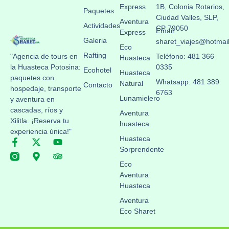
Express
1B, Colonia Rotarios,
Paquetes
Ciudad Valles, SLP,
Aventura
Actividades
CP 79050
Email:
Express
Galeria
sharet_viajes@hotmai
Eco
Rafting
"Agencia de tours en
Teléfono: 481 366
Huasteca
la Huasteca Potosina:
0335
Ecohotel
Huasteca
paquetes con
Whatsapp: 481 389
Natural
Contacto
hospedaje, transporte
6763
Lunamielero
y aventura en
cascadas, ríos y
Aventura
Xilitla. ¡Reserva tu
huasteca
experiencia única!"
Huasteca
Sorprendente
Eco
Aventura
Huasteca
Aventura
Eco Sharet