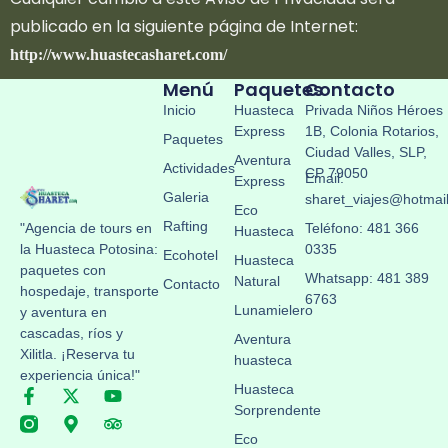
publicado en la siguiente página de Internet:
http://www.huastecasharet.com/
Menú
Paquetes
Contacto
Inicio
Huasteca
Privada Niños Héroes
Express
1B, Colonia Rotarios,
Paquetes
Ciudad Valles, SLP,
Aventura
Actividades
CP 79050
Email:
Express
Galeria
sharet_viajes@hotmai
Eco
Rafting
"Agencia de tours en
Teléfono: 481 366
Huasteca
la Huasteca Potosina:
0335
Ecohotel
Huasteca
paquetes con
Whatsapp: 481 389
Natural
Contacto
hospedaje, transporte
6763
Lunamielero
y aventura en
cascadas, ríos y
Aventura
Xilitla. ¡Reserva tu
huasteca
experiencia única!"
Huasteca
Sorprendente
Eco