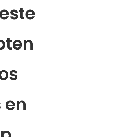
 este
bten
os
 en
pp