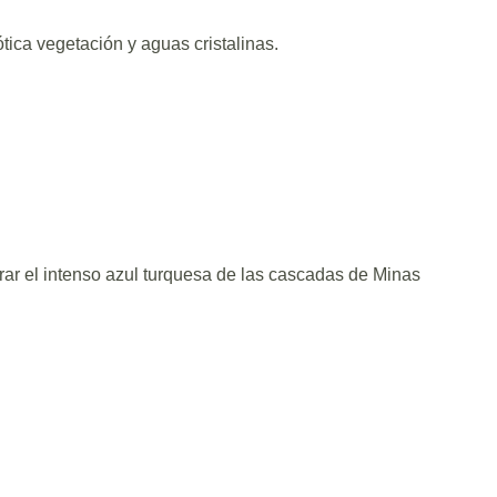
ica vegetación y aguas cristalinas.
ar el intenso azul turquesa de las cascadas de Minas
Día 3: Circuit
lloso mundo de las aves, disfruta de:
Conoce las her
turquesa y entr