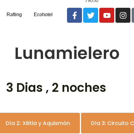
79050
Rafting
Ecohotel
Lunamielero
3 Dias , 2 noches
Día 2: Xilitla y Aquismón
Día 3: Circuito