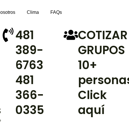
osotros
Clima
FAQs
481
COTIZAR
389-
GRUPOS
6763
10+
481
persona
366-
Click
s
0335
aquí
P