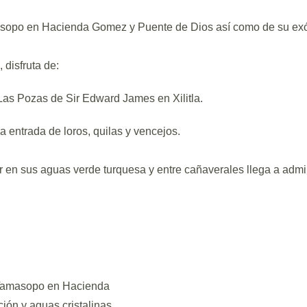
asopo en Hacienda Gomez y Puente de Dios así como de su exót
 disfruta de:
n Las Pozas de Sir Edward James en Xilitla.
a entrada de loros, quilas y vencejos.
en sus aguas verde turquesa y entre cañaverales llega a admir
Día 2: Xilitla y Aquismón
e Tamasopo en Hacienda
🌿✨ Entre el surrealismo y el maravi
ón y aguas cristalinas.