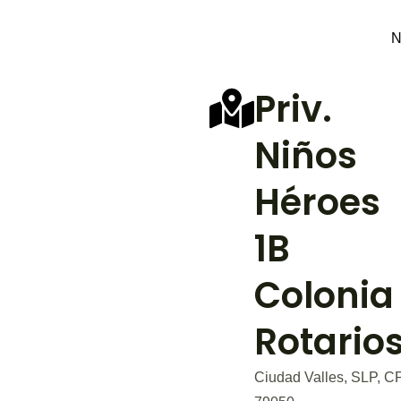
N
Priv.
Niños
Héroes
1B
Colonia
Rotario
Ciudad Valles, SLP, C