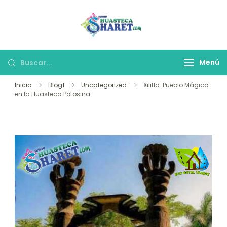
Huasteca
Viaja a la Huasteca
Potosina
Potosina
Menú
Inicio
Blog1
Uncategorized
Xilitla: Pueblo Mágico
en la Huasteca Potosina